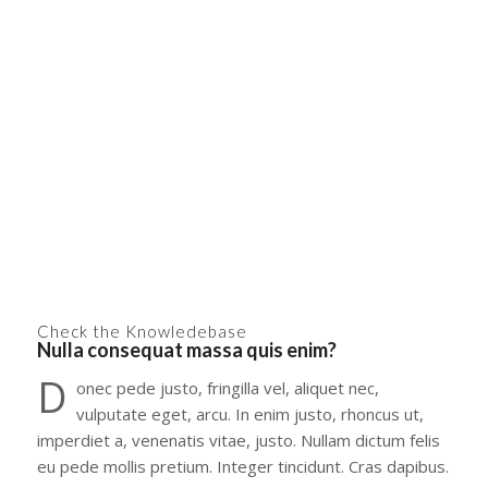
Tables
Tabs
Team Member
Testimonials
Text Block
Video
Check the Knowledebase
Nulla consequat massa quis enim?
D
onec pede justo, fringilla vel, aliquet nec,
vulputate eget, arcu. In enim justo, rhoncus ut,
imperdiet a, venenatis vitae, justo. Nullam dictum felis
eu pede mollis pretium. Integer tincidunt. Cras dapibus.