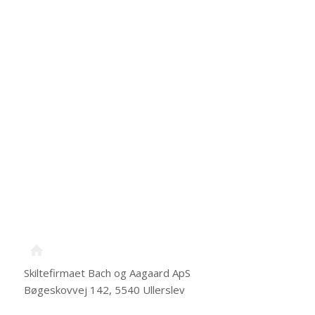
We value your privacy. We never send you any spam
or pass your information to 3rd parties.
Skiltefirmaet Bach og Aagaard ApS
Bøgeskovvej 142, 5540 Ullerslev