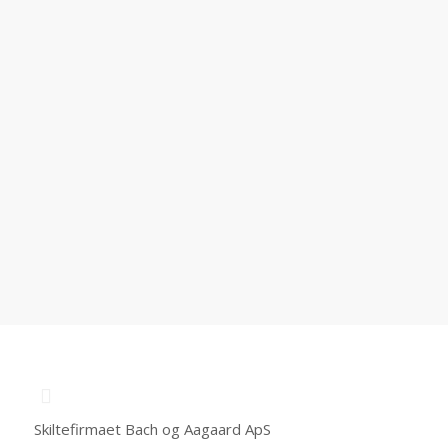
bilindretning, og vi kan foretage såvel indvendig, som
udvendig indretning og opbygning af jeres varebiler.
SKILTEFIRMAET Bach & Aagaard samarbejder med
producenten Bott som levere et lækkert system som
kan skræddersyes lige efter jeres behov.
INDHENT TILBUD
Skiltefirmaet Bach og Aagaard ApS