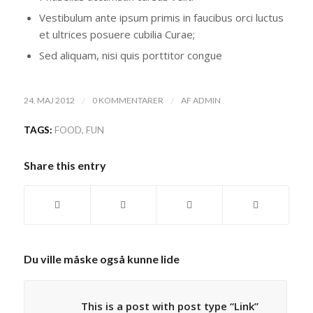
Vestibulum ante ipsum primis in faucibus orci luctus
et ultrices posuere cubilia Curae;
Sed aliquam, nisi quis porttitor congue
/
/
24. MAJ 2012
0 KOMMENTARER
AF
ADMIN
TAGS:
FOOD
,
FUN
Share this entry
Du ville måske også kunne lide
This is a post with post type “Link”