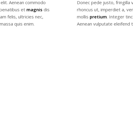
g elit. Aenean commodo
Donec pede justo, fringilla v
 penatibus et
magnis
dis
rhoncus ut, imperdiet a, ven
 felis, ultricies nec,
mollis
pretium
. Integer ti
 massa quis enim.
Aenean vulputate eleifend t