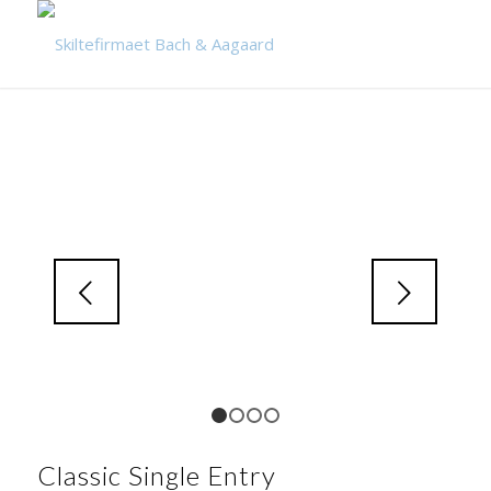
Næste
1
2
3
4
Classic Single Entry