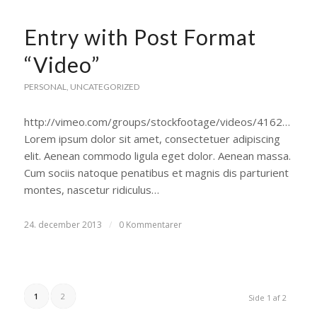
Entry with Post Format
“Video”
PERSONAL
,
UNCATEGORIZED
http://vimeo.com/groups/stockfootage/videos/41629603
Lorem ipsum dolor sit amet, consectetuer adipiscing
elit. Aenean commodo ligula eget dolor. Aenean massa.
Cum sociis natoque penatibus et magnis dis parturient
montes, nascetur ridiculus…
24. december 2013
/
0 Kommentarer
1
2
Side 1 af 2