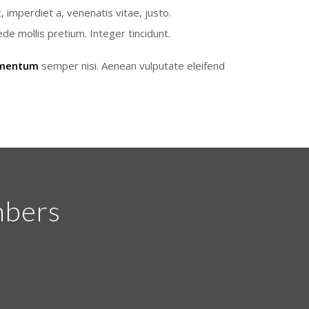
, imperdiet a, venenatis vitae, justo.
ede mollis pretium. Integer tincidunt.
ementum
semper nisi. Aenean vulputate eleifend
mbers