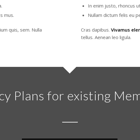
.
In enim justo, rhoncus ut
us mus.
Nullam dictum felis eu p
ium quis, sem. Nulla
Cras dapibus.
Vivamus el
tellus. Aenean leo ligula.
cy Plans for existing Me