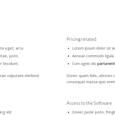
Pricing related
ate eget, arcu.
Lorem ipsum dolor sit am
itae, justo.
Aenean commodo ligula 
 tincidunt.
Cum agnis dis
parturien
ean vulputate eleifend
Donec quam felis, ultricies 
consequat massa quis enim
Access to the Software
g elit.
Donec pede justo, fringil