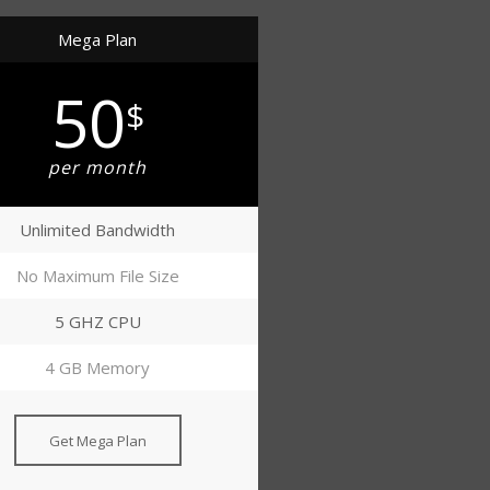
Mega Plan
50
$
per month
Unlimited Bandwidth
No Maximum File Size
5 GHZ CPU
4 GB Memory
Get Mega Plan