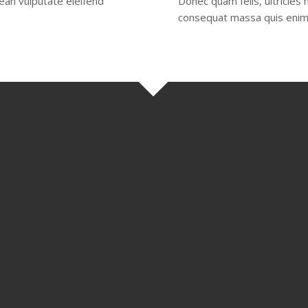
ean vulputate eleifend
Donec quam felis, ultricies 
consequat massa quis enim
per month