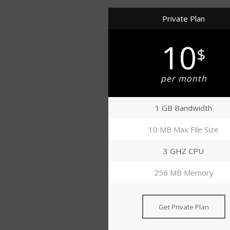
Private Plan
10
$
per month
1 GB Bandwidth
10 MB Max File Size
3 GHZ CPU
256 MB Memory
Get Private Plan