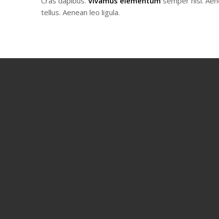
Cras dapibus.
Vivamus elementum
semper nisi. Aen
tellus. Aenean leo ligula.
per month