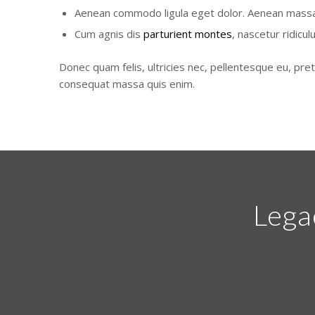
Aenean commodo ligula eget dolor. Aenean massa
Cum agnis dis
parturient montes
, nascetur ridicul
Donec quam felis, ultricies nec, pellentesque eu, pret
consequat massa quis enim.
Lega