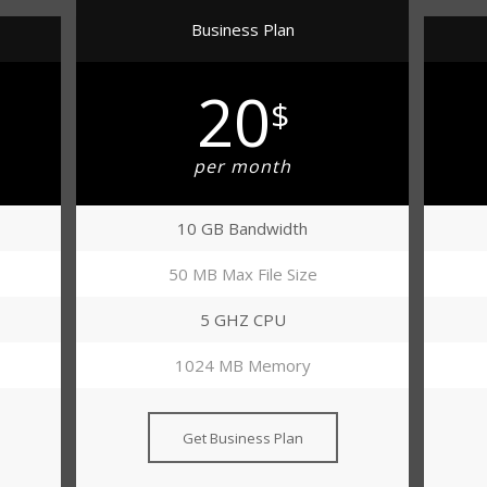
Business Plan
20
$
per month
10 GB Bandwidth
50 MB Max File Size
5 GHZ CPU
1024 MB Memory
Get Business Plan