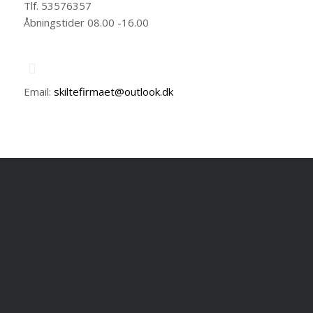
Tlf. 53576357
Åbningstider 08.00 -16.00
Email:
skiltefirmaet@outlook.dk